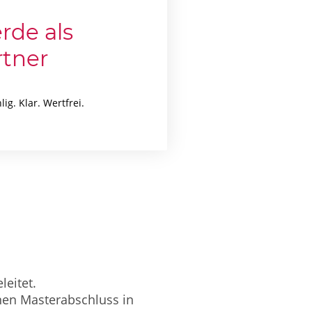
rde als
rtner
lig. Klar. Wertfrei.
eleitet.
inen Masterabschluss in